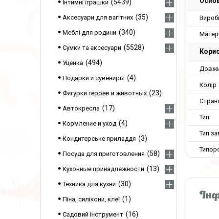
Основ
5439
Інтимні іграшки
35
Аксесуари для вагітних
Вироб
340
Меблі для родини
Матер
5528
Сумки та аксесуари
Корис
494
Уценка
Довжи
4
Подарки и сувениры
Колір
23
Фигурки героев и животных
Стран
17
Автокресла
Тип
4
Кормление и уход
Тип з
3
Кондитерське приладдя
Типоро
58
Посуда для приготовления
13
Кухонные принадлежности
30
Техника для кухни
Інф
1
Піна, силікони, клеї
16
Садовий інструмент