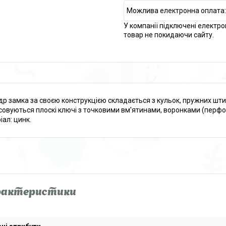
У компанії підключені електро
товар не покидаючи сайту.
др замка за своєю конструкцією складається з кульок, пружних штиф
совуються плоскі ключі з точковими вм'ятинами, воронками (перфор
іал: цинк.
рактеристики