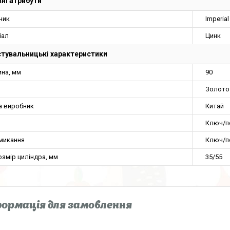
ні атрибути
ник
Imperial
іал
Цинк
тувальницькі характеристики
на, мм
90
Золото
а виробник
Китай
Ключ/п
амикання
Ключ/п
змір циліндра, мм
35/55
ормація для замовлення