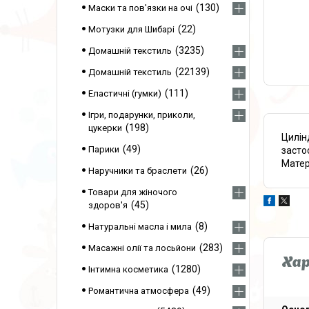
130
Маски та пов'язки на очі
22
Мотузки для Шибарі
3235
Домашній текстиль
22139
Домашній текстиль
111
Еластичні (гумки)
Ігри, подарунки, приколи,
198
цукерки
Цилін
49
Парики
засто
Матер
26
Наручники та браслети
Товари для жіночого
45
здоров'я
8
Натуральні масла і мила
283
Масажні олії та лосьйони
Ха
1280
Інтимна косметика
49
Романтична атмосфера