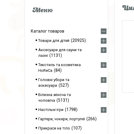
Цил
Каталог товаров
20925
Товари для дітей
Аксесуари для сауни та
1131
лазні
Текстиль та косметика
84
HoReCa
Головні убори та
527
аскесуари
Білизна жіноча та
5131
чоловіча
1798
Настільні ігри
266
Гартери, чокери, портупеї
107
Прикраси на тіло