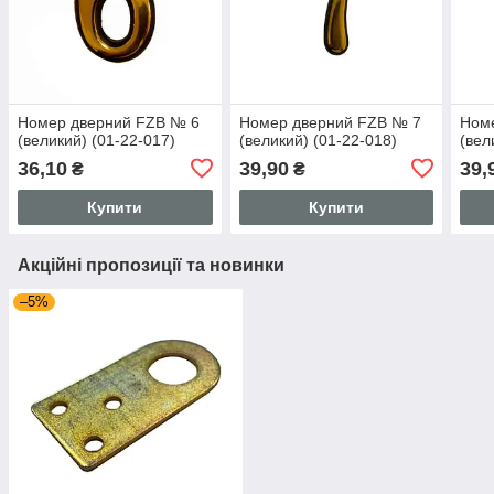
Номер дверний FZB № 6
Номер дверний FZB № 7
Ном
(великий) (01-22-017)
(великий) (01-22-018)
(вел
36,10
39,90
39,
₴
₴
Купити
Купити
Акційні пропозиції та новинки
–5%