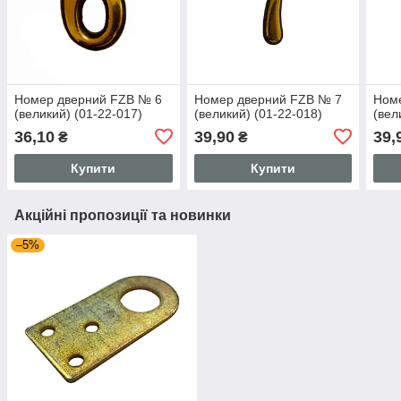
Номер дверний FZB № 6
Номер дверний FZB № 7
Ном
(великий) (01-22-017)
(великий) (01-22-018)
(вел
36,10
39,90
39,
₴
₴
Купити
Купити
Акційні пропозиції та новинки
–5%