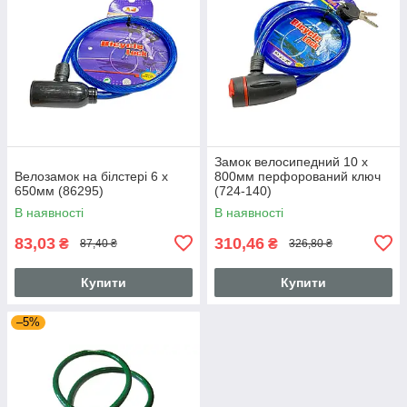
Замок велосипедний 10 x
Велозамок на білстері 6 x
800мм перфорований ключ
650мм (86295)
(724-140)
В наявності
В наявності
83,03
310,46
₴
₴
87,40 ₴
326,80 ₴
Купити
Купити
–5%