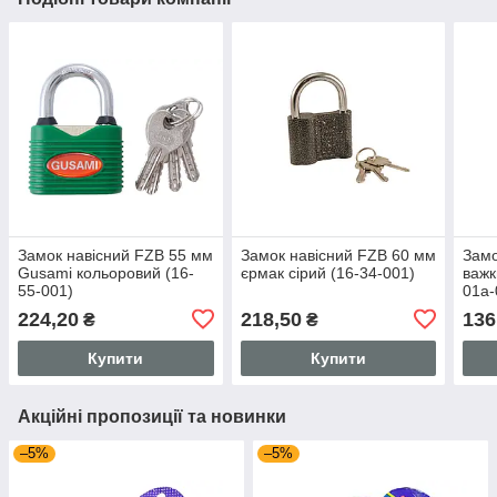
Замок навісний FZB 55 мм
Замок навісний FZB 60 мм
Замо
Gusami кольоровий (16-
єрмак сірий (16-34-001)
важк
55-001)
01а-
224,20
218,50
136
₴
₴
Купити
Купити
Акційні пропозиції та новинки
–5%
–5%