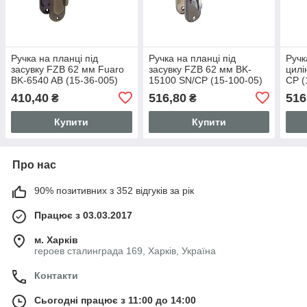
Ручка на планці під
Ручка на планці під
Ручк
засувку FZB 62 мм Fuaro
засувку FZB 62 мм BK-
цилі
BK-6540 AB (15-36-005)
15100 SN/CP (15-100-05)
СР (
410,40
516,80
516
₴
₴
Купити
Купити
Про нас
90% позитивних з 352 відгуків за рік
Працює з 03.03.2017
м. Харків
героев сталинграда 169, Харків, Україна
Контакти
Сьогодні працює з 11:00 до 14:00