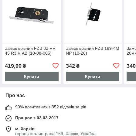
Замок врізний FZB 82 мм
Замок врізний FZB 189-4M
Замо
45 R3 м AB (10-08-005)
NP (10-26)
20мм
419,90
342
340
₴
₴
Купити
Купити
Про нас
90% позитивних з 352 відгуків за рік
Працює з 03.03.2017
м. Харків
героев сталинграда 169, Харків, Україна