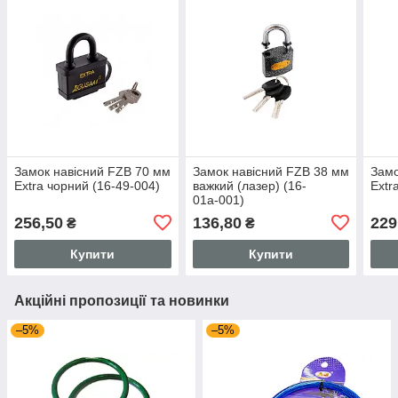
Замок навісний FZB 70 мм
Замок навісний FZB 38 мм
Замо
Extra чорний (16-49-004)
важкий (лазер) (16-
Extr
01а-001)
256,50
136,80
229
₴
₴
Купити
Купити
Акційні пропозиції та новинки
–5%
–5%