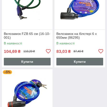
Велозамок FZB 65 см (16-10-
Велозамок на білстері 6 x
001)
650мм (86295)
В наявності
В наявності
104,69
83,03
₴
₴
110,20 ₴
87,40 ₴
Купити
Купити
–5%