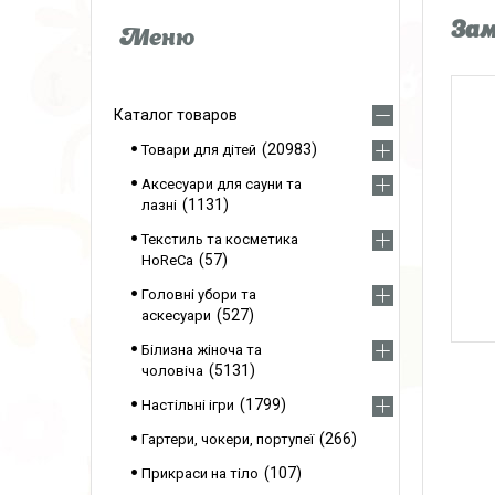
Зам
Каталог товаров
20983
Товари для дітей
Аксесуари для сауни та
1131
лазні
Текстиль та косметика
57
HoReCa
Головні убори та
527
аскесуари
Білизна жіноча та
5131
чоловіча
1799
Настільні ігри
266
Гартери, чокери, портупеї
107
Прикраси на тіло