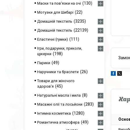
130
Маски та пов'язки на очі
22
Мотузки для Шибарі
3235
Домашній текстиль
22139
Домашній текстиль
111
Еластичні (гумки)
Ігри, подарунки, приколи,
198
цукерки
Замок
49
Парики
26
Наручники та браслети
Товари для жіночого
45
здоров'я
8
Натуральні масла і мила
Ха
283
Масажні олії та лосьйони
1280
Інтимна косметика
Основ
49
Романтична атмосфера
Вироб