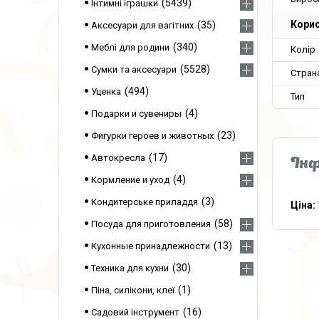
5439
Інтимні іграшки
Корис
35
Аксесуари для вагітних
340
Меблі для родини
Колір
5528
Сумки та аксесуари
Стран
494
Уценка
Тип
4
Подарки и сувениры
23
Фигурки героев и животных
17
Автокресла
Інф
4
Кормление и уход
3
Кондитерське приладдя
Ціна:
58
Посуда для приготовления
13
Кухонные принадлежности
30
Техника для кухни
1
Піна, силікони, клеї
16
Садовий інструмент