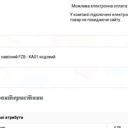
У компанії підключені електро
товар не покидаючи сайту.
 навісний FZB - KA01 кодовий
рактеристики
ні атрибути
ник
FZB