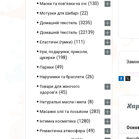
130
Маски та пов'язки на очі
22
Мотузки для Шибарі
3235
Домашній текстиль
22139
Домашній текстиль
111
Еластичні (гумки)
Ігри, подарунки, приколи,
198
цукерки
Замок
49
Парики
26
Наручники та браслети
Товари для жіночого
45
здоров'я
8
Натуральні масла і мила
Ха
283
Масажні олії та лосьйони
1280
Інтимна косметика
Основ
49
Романтична атмосфера
Вироб