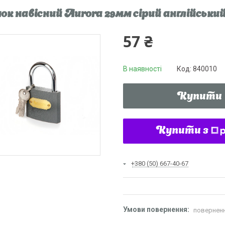
ок навісний Aurora 29мм сірий англійський 
57 ₴
В наявності
Код:
840010
Купити
Купити з
+380 (50) 667-40-67
поверненн