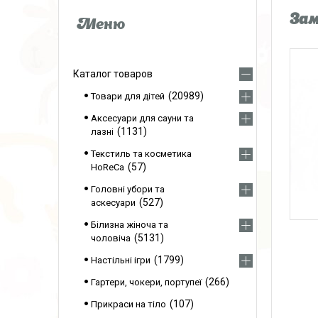
Зам
Каталог товаров
20989
Товари для дітей
Аксесуари для сауни та
1131
лазні
Текстиль та косметика
57
HoReCa
Головні убори та
527
аскесуари
Білизна жіноча та
5131
чоловіча
1799
Настільні ігри
266
Гартери, чокери, портупеї
107
Прикраси на тіло