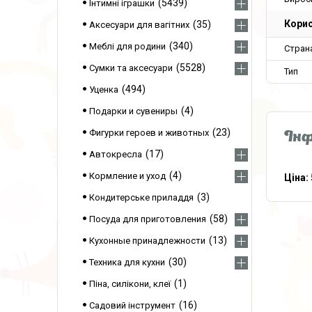
5439
Інтимні іграшки
Корис
35
Аксесуари для вагітних
340
Меблі для родини
Стран
5528
Сумки та аксесуари
Тип
494
Уценка
4
Подарки и сувениры
23
Фигурки героев и животных
Інф
17
Автокресла
4
Кормление и уход
Ціна:
3
Кондитерське приладдя
58
Посуда для приготовления
13
Кухонные принадлежности
30
Техника для кухни
1
Піна, силікони, клеї
16
Садовий інструмент