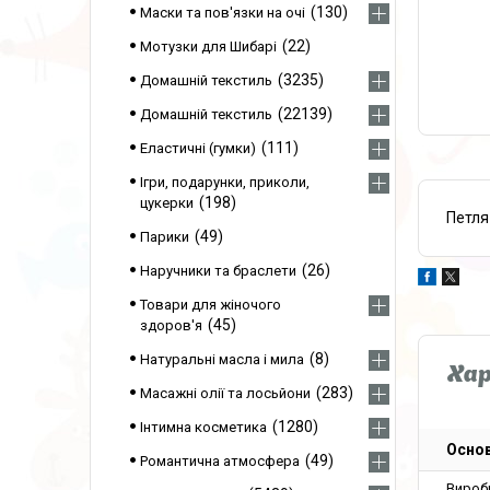
130
Маски та пов'язки на очі
22
Мотузки для Шибарі
3235
Домашній текстиль
22139
Домашній текстиль
111
Еластичні (гумки)
Ігри, подарунки, приколи,
198
цукерки
Петля
49
Парики
26
Наручники та браслети
Товари для жіночого
45
здоров'я
8
Натуральні масла і мила
Ха
283
Масажні олії та лосьйони
1280
Інтимна косметика
Основ
49
Романтична атмосфера
Вироб