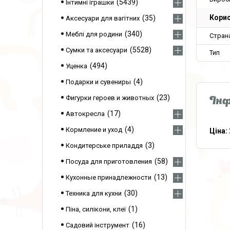
5439
Інтимні іграшки
Корис
35
Аксесуари для вагітних
340
Меблі для родини
Стран
5528
Сумки та аксесуари
Тип
494
Уценка
4
Подарки и сувениры
23
Фигурки героев и животных
Інф
17
Автокресла
4
Кормление и уход
Ціна:
3
Кондитерське приладдя
58
Посуда для приготовления
13
Кухонные принадлежности
30
Техника для кухни
1
Піна, силікони, клеї
16
Садовий інструмент