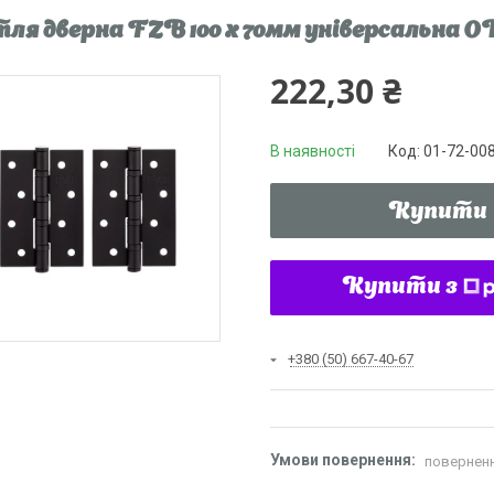
ля дверна FZB 100 x 70мм універсальна ORB
222,30 ₴
В наявності
Код:
01-72-00
Купити
Купити з
+380 (50) 667-40-67
поверненн