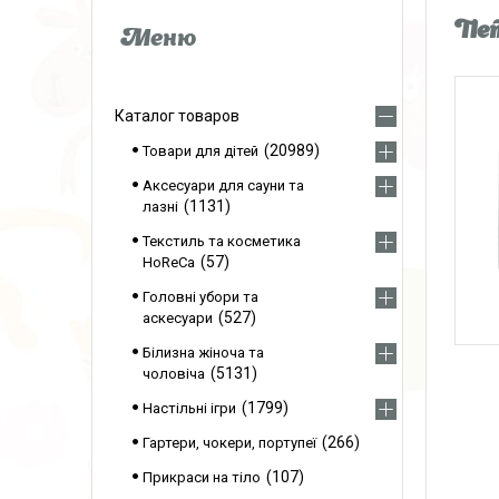
Пет
Каталог товаров
20989
Товари для дітей
Аксесуари для сауни та
1131
лазні
Текстиль та косметика
57
HoReCa
Головні убори та
527
аскесуари
Білизна жіноча та
5131
чоловіча
1799
Настільні ігри
266
Гартери, чокери, портупеї
107
Прикраси на тіло