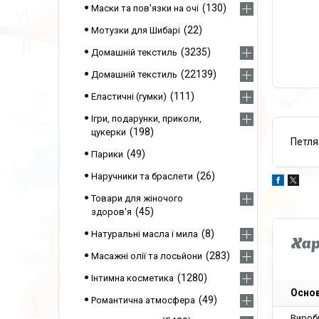
130
Маски та пов'язки на очі
22
Мотузки для Шибарі
3235
Домашній текстиль
22139
Домашній текстиль
111
Еластичні (гумки)
Ігри, подарунки, приколи,
198
цукерки
Петля
49
Парики
26
Наручники та браслети
Товари для жіночого
45
здоров'я
8
Натуральні масла і мила
Ха
283
Масажні олії та лосьйони
1280
Інтимна косметика
Основ
49
Романтична атмосфера
Вироб