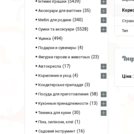
5439
Інтимні іграшки
Корис
35
Аксесуари для вагітних
340
Меблі для родини
Стран
5528
Сумки та аксесуари
Тип
494
Уценка
4
Подарки и сувениры
23
Фигурки героев и животных
Інф
17
Автокресла
4
Кормление и уход
Ціна:
3
Кондитерське приладдя
58
Посуда для приготовления
13
Кухонные принадлежности
30
Техника для кухни
1
Піна, силікони, клеї
16
Садовий інструмент