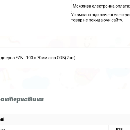
У компанії підключені електро
товар не покидаючи сайту.
 дверна FZB - 100 x 70мм ліва ORB(2шт)
рактеристики
ні
ник
FZB