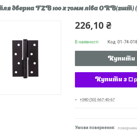
ля дверна FZB 100 x 70мм ліва ORB(2шт) (01
226,10 ₴
В наявності
Код:
01-74-01
Купити
Купити з
+380 (50) 667-40-67
поверненн