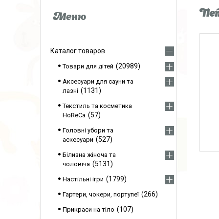
Пет
Каталог товаров
20989
Товари для дітей
Аксесуари для сауни та
1131
лазні
Текстиль та косметика
57
HoReCa
Головні убори та
527
аскесуари
Білизна жіноча та
5131
чоловіча
1799
Настільні ігри
266
Гартери, чокери, портупеї
107
Прикраси на тіло