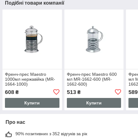
Подібні товари компанії
Френч-прес Maestro
Френч-прес Maestro 600
Френ
1000мл нержавійка (MR-
мл MR-1662-600 (MR-
мл M
1664-1000)
1662-600)
1662
608
513
589
₴
₴
Купити
Купити
Про нас
90% позитивних з 352 відгуків за рік