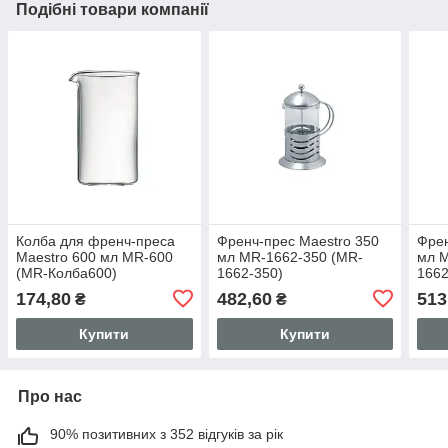
Подібні товари компанії
Колба для френч-преса
Френч-прес Maestro 350
Френ
Maestro 600 мл MR-600
мл MR-1662-350 (MR-
мл M
(MR-Колба600)
1662-350)
1662
174,80
482,60
513
₴
₴
Купити
Купити
Про нас
90% позитивних з 352 відгуків за рік