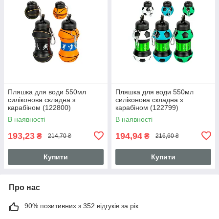
Пляшка для води 550мл
Пляшка для води 550мл
силіконова складна з
силіконова складна з
карабіном (122800)
карабіном (122799)
В наявності
В наявності
193,23
194,94
₴
₴
214,70 ₴
216,60 ₴
Купити
Купити
Про нас
90% позитивних з 352 відгуків за рік