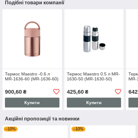
Подібні товари компанії
Термос Maestro -0.6 л
Термос Maestro 0.5 л MR-
Терм
MR-1636-60 (MR-1636-60)
1630-50 (MR-1630-50)
MR-1
900,60
425,60
642
₴
₴
Купити
Купити
Акційні пропозиції та новинки
–10%
–10%