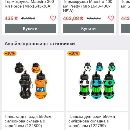
Термокружка Maestro 300
Термокружка Maestro 400
Терм
мл Force (MR-1643-30A)
мл Pretty (MR-1643-40C-
мл S
NEW)
435
462,08
442
₴
₴
457,90 ₴
486,40 ₴
Купити
Купити
Акційні пропозиції та новинки
–10%
–10%
Пляшка для води 550мл
Пляшка для води 550мл
силіконова складна з
силіконова складна з
карабіном (122800)
карабіном (122799)