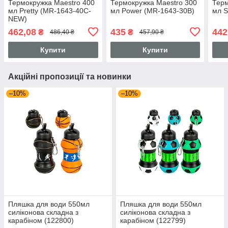
Термокружка Maestro 400
Термокружка Maestro 300
Терм
мл Pretty (MR-1643-40C-
мл Power (MR-1643-30B)
мл S
NEW)
462,08
435
442
₴
₴
486,40 ₴
457,90 ₴
Купити
Купити
Акційні пропозиції та новинки
–10%
–10%
Пляшка для води 550мл
Пляшка для води 550мл
силіконова складна з
силіконова складна з
карабіном (122800)
карабіном (122799)