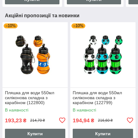
Акційні пропозиції та новинки
–10%
–10%
Пляшка для води 550мл
Пляшка для води 550мл
силіконова складна з
силіконова складна з
карабіном (122800)
карабіном (122799)
В наявності
В наявності
193,23
194,94
₴
₴
214,70 ₴
216,60 ₴
Купити
Купити