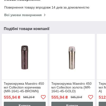
Повернення товару впродовж 14 днів за домовленістю
Всі умови повернення
Подібні товари компанії
Термокружка Maestro 450
Термокружка Maestro 450
Терм
мл Collection коричнева
мл Collection золота (MR-
мл M
(MR-1641-45-BROWN)
1641-45-GOLD)
A)
555,94
555,94
512
₴
₴
585,20 ₴
585,20 ₴
Купити
Купити