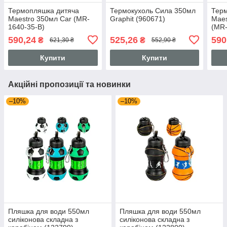
Термопляшка дитяча
Термокухоль Сила 350мл
Тер
Maestro 350мл Car (MR-
Graphit (960671)
Maes
1640-35-B)
(MR-
590,24
525,26
590
₴
₴
621,30 ₴
552,90 ₴
Купити
Купити
Акційні пропозиції та новинки
–10%
–10%
Пляшка для води 550мл
Пляшка для води 550мл
силіконова складна з
силіконова складна з