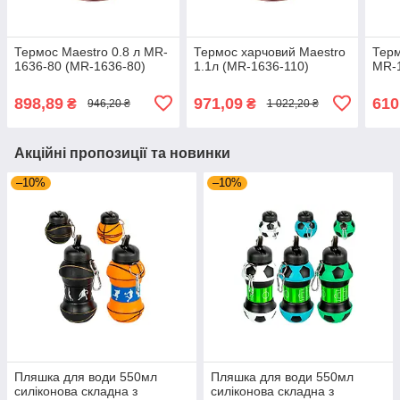
Термос Maestro 0.8 л MR-
Термос харчовий Maestro
Терм
1636-80 (MR-1636-80)
1.1л (MR-1636-110)
MR-1
898,89
971,09
610
₴
₴
946,20 ₴
1 022,20 ₴
Акційні пропозиції та новинки
–10%
–10%
Пляшка для води 550мл
Пляшка для води 550мл
силіконова складна з
силіконова складна з