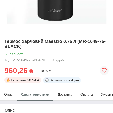
Термос харчовий Maestro 0.75 л (MR-1649-75-
BLACK)
В наявності
Код: MR-1649-75-BLACK
Роздріб
960,26
₴
1 010,80 ₴
Економія
50.54 ₴
Залишилось
4 дні
Опис
Характеристики
Доставка
Оплата
Умови 
Опис