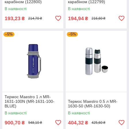
карабіном (122800)
карабіном (122799)
В наявності
В наявності
193,23
194,94
₴
₴
214,70 ₴
216,60 ₴
–5%
–5%
Термос Maestro 1 л MR-
1631-100N (MR-1631-100-
Термос Maestro 0.5 л MR-
BLUE)
1630-50 (MR-1630-50)
В наявності
В наявності
900,70
404,32
₴
₴
948,10 ₴
425,60 ₴