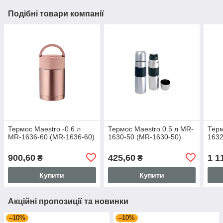
Подібні товари компанії
Термос Maestro -0.6 л
Термос Maestro 0.5 л MR-
Терм
MR-1636-60 (MR-1636-60)
1630-50 (MR-1630-50)
1632
900,60
425,60
1 1
₴
₴
Купити
Купити
Акційні пропозиції та новинки
–10%
–10%