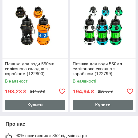
Пляшка для води 550мл
Пляшка для води 550мл
силіконова складна з
силіконова складна з
карабіном (122800)
карабіном (122799)
В наявності
В наявності
193,23
194,94
₴
₴
214,70 ₴
216,60 ₴
Купити
Купити
Про нас
90% позитивних з 352 відгуків за рік