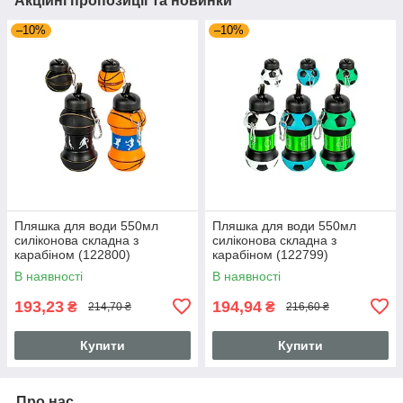
Акційні пропозиції та новинки
–10%
–10%
Пляшка для води 550мл
Пляшка для води 550мл
силіконова складна з
силіконова складна з
карабіном (122800)
карабіном (122799)
В наявності
В наявності
193,23
194,94
₴
₴
214,70 ₴
216,60 ₴
Купити
Купити
Про нас