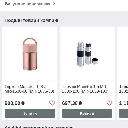
Всі умови повернення
Подібні товари компанії
Термос Maestro -0.6 л
Термос Maestro 1 л MR-
Терм
MR-1636-60 (MR-1636-60)
1630-100 (MR-1630-100)
1632
900,60
697,30
1 1
₴
₴
Купити
Купити