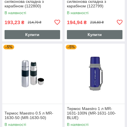
силіконова складна з
силіконова складна з
карабіном (122800)
карабіном (122799)
В наявності
В наявності
193,23
194,94
₴
₴
214,70 ₴
216,60 ₴
Купити
Купити
–5%
–5%
Термос Maestro 1 л MR-
Термос Maestro 0.5 л MR-
1631-100N (MR-1631-100-
1630-50 (MR-1630-50)
BLUE)
В наявності
В наявності