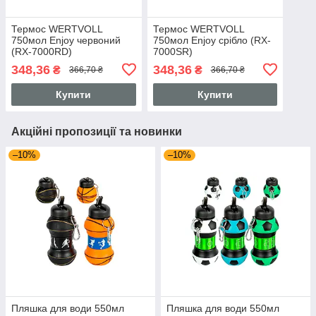
Термос WERTVOLL
Термос WERTVOLL
750мол Enjoy червоний
750мол Enjoy срібло (RX-
(RX-7000RD)
7000SR)
348,36
348,36
₴
₴
366,70 ₴
366,70 ₴
Купити
Купити
Акційні пропозиції та новинки
–10%
–10%
Пляшка для води 550мл
Пляшка для води 550мл