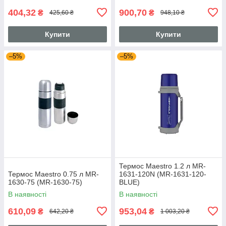
404,32
900,70
₴
₴
425,60 ₴
948,10 ₴
Купити
Купити
–5%
–5%
Термос Maestro 1.2 л MR-
Термос Maestro 0.75 л MR-
1631-120N (MR-1631-120-
1630-75 (MR-1630-75)
BLUE)
В наявності
В наявності
610,09
953,04
₴
₴
642,20 ₴
1 003,20 ₴