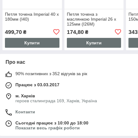
Петля точена Imperial 40 x
Петля точена з
Петл
180мм (I40)
маслянкою Imperial 26 x
150м
125мм (I26M)
499,70
174,80
343
₴
₴
Купити
Купити
Про нас
90% позитивних з 352 відгуків за рік
Працює з 03.03.2017
м. Харків
героев сталинграда 169, Харків, Україна
Контакти
Сьогодні працює з 10:00 до 18:00
Показати весь графік роботи