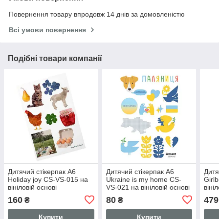
Повернення товару впродовж 14 днів за домовленістю
Всі умови повернення
Подібні товари компанії
Дитячий стікерпак А6
Дитячий стікерпак А6
Дитя
Holiday joy СS-VS-015 на
Ukraine is my home СS-
Girl
вініловій основі
VS-021 на вініловій основі
віні
160
80
479
₴
₴
Купити
Купити