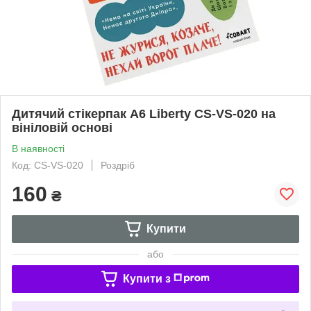
Дитячий стікерпак А6 Liberty СS-VS-020 на
вініловій основі
В наявності
Код: СS-VS-020
Роздріб
160
₴
Купити
або
Купити з