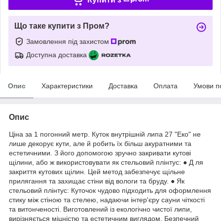
Що таке купити з Пром?
Замовлення під захистом
Доступна доставка
Опис
Характеристики
Доставка
Оплата
Умови п
Опис
Ціна за 1 погонний метр. Куток внутрішній липа 27 "Еко" не
лише декорує кути, але й робить їх більш акуратними та
естетичними. З його допомогою зручно закривати кутові
щілини, або ж використовувати як стельовий плінтус: ● Д ля
закриття кутових щілин. Цей метод забезпечує щільне
прилягання та захищає стіни від вологи та бруду. ● Як
стельовий плінтус: Куточок чудово підходить для оформлення
стику між стіною та стелею, надаючи інтер'єру сауни чіткості
та витонченості. Виготовлений із екологічно чистої липи,
вирізняється міцністю та естетичним виглядом. Безпечний