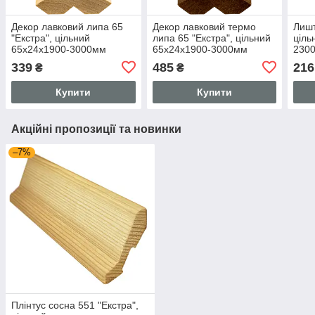
Декор лавковий липа 65
Декор лавковий термо
Лишт
"Екстра", цільний
липа 65 "Екстра", цільний
ціль
65х24х1900-3000мм
65х24х1900-3000мм
230
339
485
216
₴
₴
Купити
Купити
Акційні пропозиції та новинки
–7%
Плінтус сосна 551 "Екстра",