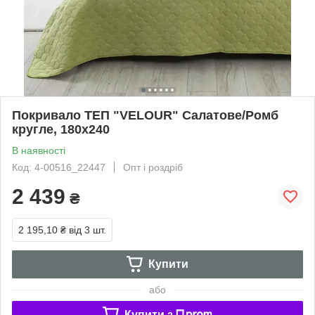
Покривало ТЕП "VELOUR" Салатове/Ромб
кругле, 180x240
В наявності
Код: 4-00516_22447
Опт і роздріб
2 439
₴
2 195,10 ₴
від 3 шт.
Купити
або
Купити з