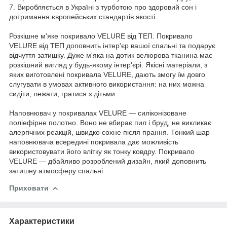
7. Виробляється в Україні з турботою про здоровий сон і
дотримання європейських стандартів якості.
Розкішне м'яке покривало VELURE від ТЕП. Покривало
VELURE від ТЕП доповнить інтер'єр вашої спальні та подарує
відчуття затишку. Дуже м'яка на дотик велюрова тканина має
розкішний вигляд у будь-якому інтер'єрі. Якісні матеріали, з
яких виготовлені покривала VELURE, дають змогу їм довго
слугувати в умовах активного використання: на них можна
сидіти, лежати, гратися з дітьми.
Наповнювач у покривалах VELURE — силіконізоване
поліефірне полотно. Воно не вбирає пил і бруд, не викликає
алергічних реакцій, швидко сохне після прання. Тонкий шар
наповнювача всередині покривала дає можливість
використовувати його влітку як тонку ковдру. Покривало
VELURE — дбайливо розроблений дизайн, який доповнить
затишну атмосферу спальні.
Приховати
Характеристики