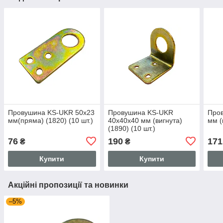
Провушина KS-UKR 50x23
Провушина KS-UKR
Про
мм(пряма) (1820) (10 шт.)
40x40x40 мм (вигнута)
мм (
(1890) (10 шт.)
76
190
171
₴
₴
Купити
Купити
Акційні пропозиції та новинки
–5%