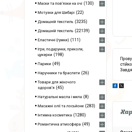
130
Маски та пов'язки на очі
22
Мотузки для Шибарі
3235
Домашній текстиль
22139
Домашній текстиль
111
Еластичні (гумки)
Ігри, подарунки, приколи,
198
цукерки
Прову
49
Парики
стійко
Завдя
26
Наручники та браслети
Товари для жіночого
45
здоров'я
8
Натуральні масла і мила
283
Масажні олії та лосьйони
Ха
1280
Інтимна косметика
49
Романтична атмосфера