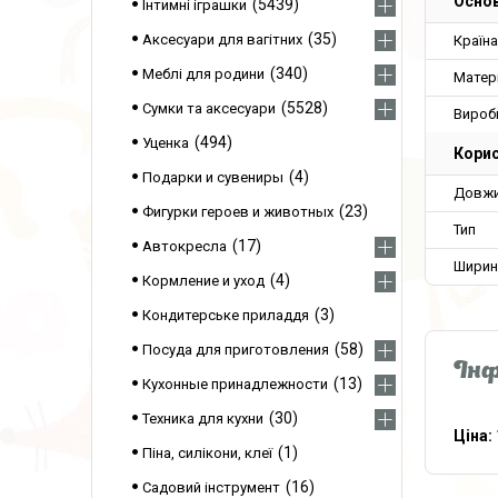
Основ
5439
Інтимні іграшки
35
Аксесуари для вагітних
Країн
340
Меблі для родини
Матер
5528
Сумки та аксесуари
Вироб
494
Уценка
Корис
4
Подарки и сувениры
Довжи
23
Фигурки героев и животных
Тип
17
Автокресла
Ширин
4
Кормление и уход
3
Кондитерське приладдя
58
Посуда для приготовления
Інф
13
Кухонные принадлежности
30
Техника для кухни
Ціна:
1
Піна, силікони, клеї
16
Садовий інструмент