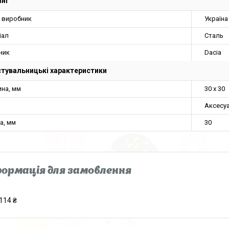
ні
а виробник
Україна
іал
Сталь
ник
Dacia
тувальницькі характеристики
на, мм
30 х 30
Аксесу
а, мм
30
ормація для замовлення
114 ₴