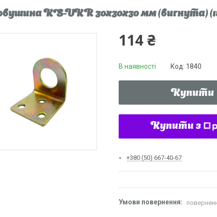
вушина KS-UKR 30x30x30 мм (вигнута) (184
114 ₴
В наявності
Код:
1840
Купити
Купити з
+380 (50) 667-40-67
поверненн