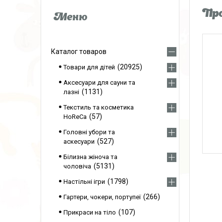
Про
Каталог товаров
20925
Товари для дітей
Аксесуари для сауни та
1131
лазні
Текстиль та косметика
57
HoReCa
Головні убори та
527
аскесуари
Білизна жіноча та
5131
чоловіча
1798
Настільні ігри
266
Гартери, чокери, портупеї
107
Прикраси на тіло