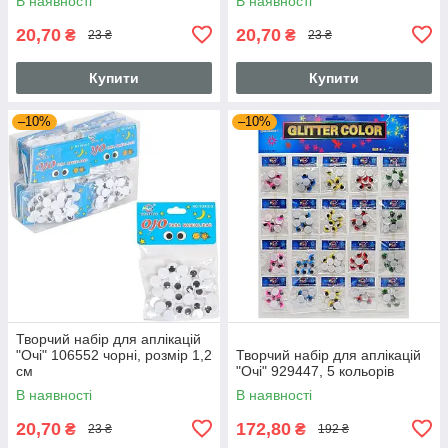
В наявності
В наявності
20,70
20,70
₴
₴
23 ₴
23 ₴
Купити
Купити
–10%
–10%
Творчий набір для аплікацій
"Очі" 106552 чорні, розмір 1,2
Творчий набір для аплікацій
см
"Очі" 929447, 5 кольорів
В наявності
В наявності
20,70
172,80
₴
₴
23 ₴
192 ₴