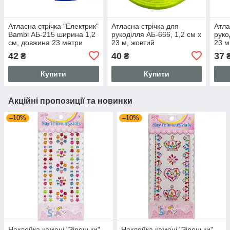
Атласна стрічка "Електрик"
Атласна стрічка для
Атла
Bambi АБ-215 ширина 1,2
рукоділля АБ-666, 1,2 см х
руко
см, довжина 23 метри
23 м, жовтий
23 м
42
40
37
₴
₴
Купити
Купити
Акційні пропозиції та новинки
–10%
–10%
Наклейка камені "Зіроньки"
Наклейка камені "Зіроньки"