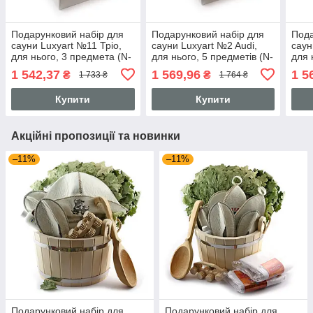
Подарунковий набір для
Подарунковий набір для
Пода
сауни Luxyart №11 Тріо,
сауни Luxyart №2 Audi,
саун
для нього, 3 предмета (N-
для нього, 5 предметів (N-
для 
237)
106)
107)
1 542,37
1 569,96
1 5
₴
₴
1 733 ₴
1 764 ₴
Купити
Купити
Акційні пропозиції та новинки
–11%
–11%
Подарунковий набір для
Подарунковий набір для