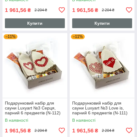
1 961,56
1 961,56
₴
₴
2 204 ₴
2 204 ₴
Купити
Купити
–11%
–11%
Подарунковий набір для
Подарунковий набір для
сауни Luxyart №3 Серця,
сауни Luxyart №3 Love is,
парний 6 предметів (N-112)
парний 6 предметів (N-111)
В наявності
В наявності
1 961,56
1 961,56
₴
₴
2 204 ₴
2 204 ₴