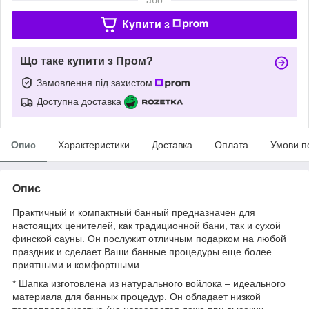
Купити з
Що таке купити з Пром?
Замовлення під захистом
Доступна доставка
Опис
Характеристики
Доставка
Оплата
Умови п
Опис
Практичный и компактный банный предназначен для
настоящих ценителей, как традиционной бани, так и сухой
финской сауны. Он послужит отличным подарком на любой
праздник и сделает Ваши банные процедуры еще более
приятными и комфортными.
* Шапка изготовлена из натурального войлока – идеального
материала для банных процедур. Он обладает низкой