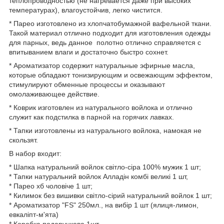
теплопроводностью (не нагревается даже при высоких
температурах), влагоустойчив, легко чистится.
* Парео изготовлено из хлопчатобумажной вафельной ткани.
Такой материал отлично подходит для изготовления одежды
для парных, ведь данное полотно отлично справляется с
впитыванием влаги и достаточно быстро сохнет.
* Ароматизатор содержит натуральные эфирные масла,
которые обладают тонизирующим и освежающим эффектом,
стимулируют обменные процессы и оказывают
омолаживающее действие.
* Коврик изготовлен из натурального войлока и отлично
служит как подстилка в парной на горячих лавках.
* Тапки изготовлены из натурального войлока, намокая не
скользят.
В набор входит:
* Шапка натуральний войлок світло-сіра 100% мужик 1 шт;
* Тапки натуральний войлок Алладін комбі великі 1 шт,
* Парео хб чоловіче 1 шт;
* Килимок без вишивки світло-сірий натуральний войлок 1 шт;
* Ароматизатор "FS" 250мл., на вибір 1 шт (ялиця-лимон,
евкаліпт-м'ята)
* Коробка подарункова 1шт