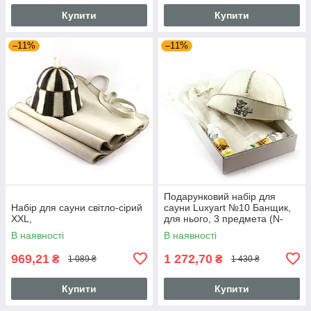
Купити
Купити
–11%
–11%
Подарунковий набір для
Набір для сауни світло-сірий
сауни Luxyart №10 Банщик,
XXL,
для нього, 3 предмета (N-
133)
В наявності
В наявності
969,21
1 272,70
₴
₴
1 089 ₴
1 430 ₴
Купити
Купити