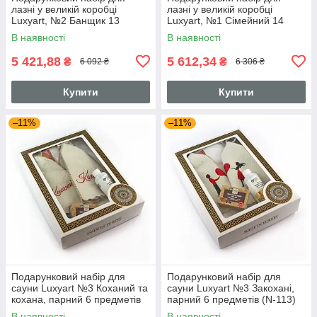
лазні у великій коробці
лазні у великій коробці
Luxyart, №2 Банщик 13
Luxyart, №1 Сімейний 14
предметів (N-128)
предметів (N-127)
В наявності
В наявності
5 421,88
5 612,34
₴
₴
6 092 ₴
6 306 ₴
Купити
Купити
–11%
–11%
Подарунковий набір для
Подарунковий набір для
сауни Luxyart №3 Коханий та
сауни Luxyart №3 Закохані,
кохана, парний 6 предметів
парний 6 предметів (N-113)
(N-114)
В наявності
В наявності