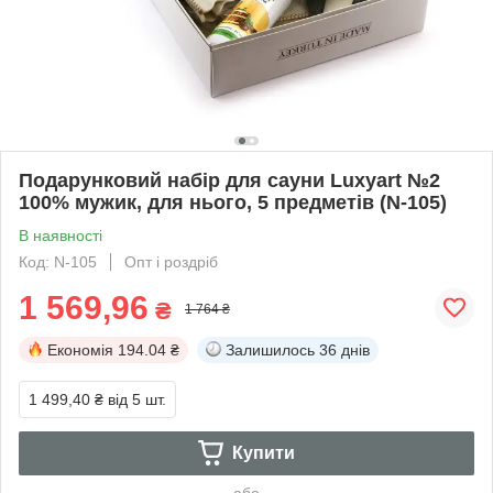
Подарунковий набір для сауни Luxyart №2
100% мужик, для нього, 5 предметів (N-105)
В наявності
Код: N-105
Опт і роздріб
1 569,96
₴
1 764 ₴
Економія
194.04 ₴
Залишилось
36 днів
1 499,40 ₴
від 5 шт.
Купити
або