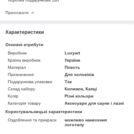
Приховати
Характеристики
Основні атрибути
Виробник
Luxyart
Країна виробник
Україна
Матеріал
Повсть
Призначення
Для чоловіків
Подарункова упаковка
Так
Склад набору
Килимок, Капці
Колір
Різні кольори
Категорія товару
Аксесуари для сауни і лазні
Користувальницькі характеристики
Оздоблення та прикраси
можливо нанесення
логотипу